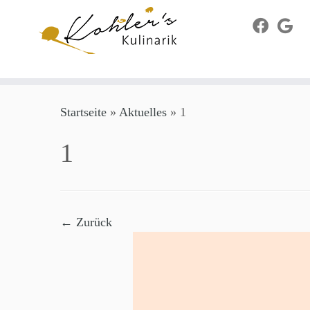
Zum
Startseite
»
Aktuelles
»
1
Inhalt
springen
1
← Zurück