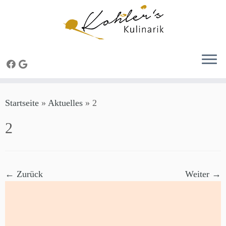
Zum
Startseite
»
Aktuelles
»
2
Inhalt
springen
2
← Zurück
Weiter →