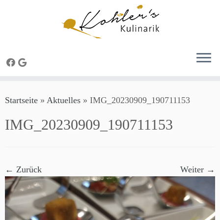
Zum
Startseite
»
Aktuelles
»
IMG_20230909_190711153
Inhalt
springen
IMG_20230909_190711153
← Zurück
Weiter →