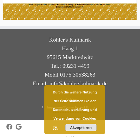
Kohler's Kulinarik
Haag 1
95615 Marktredwitz
Tel.: 09231 4499
Mobil 0176 30538263
Email: info@kohlerskulinarik.de
Durch die weitere Nutzung
Kontakt
Anfahrt
der Seite stimmen SIe der
Impressum/Datenschutzerklärung
Datenschutzerklärung und
Verwendung von Cookies
zu.
Akzeptieren
·
·
·
·