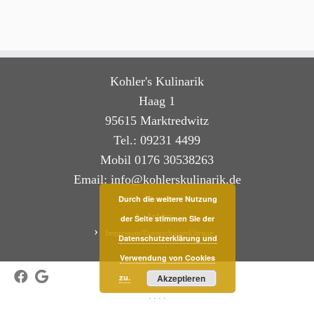
Kohler's Kulinarik
Haag 1
95615 Marktredwitz
Tel.: 09231 4499
Mobil 0176 30538263
Email: info@kohlerskulinarik.de
Durch die weitere Nutzung
Kontakt
Anfahrt
der Seite stimmen SIe der
Impressum/Datenschutzerklärung
Datenschutzerklärung und
Verwendung von Cookies
zu.
Akzeptieren
·
·
·
·