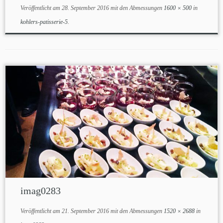
Veröffentlicht am
28. September 2016
mit den Abmessungen
1600 × 500
in
kohlers-patisserie-5
.
imag0283
Veröffentlicht am
21. September 2016
mit den Abmessungen
1520 × 2688
in