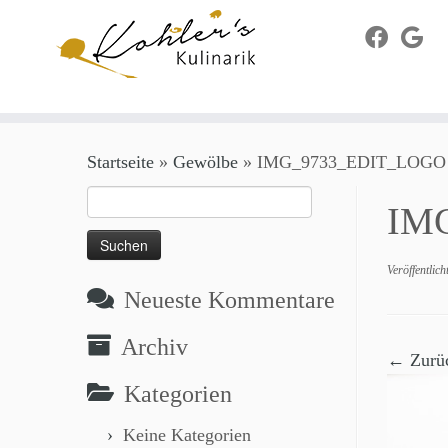
Zum
Startseite
»
Gewölbe
»
IMG_9733_EDIT_LOGO
Inhalt
springen
Suchen
IM
nach:
Veröffentlic
Neueste Kommentare
Archiv
← Zurü
Kategorien
Keine Kategorien