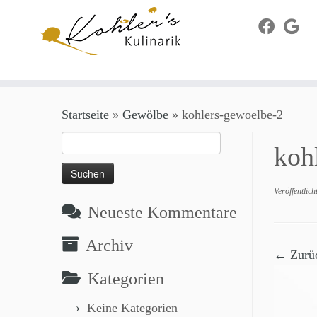
Zum
Startseite
»
Gewölbe
»
kohlers-gewoelbe-2
Inhalt
springen
Suchen
koh
nach:
Veröffentlic
Neueste Kommentare
Archiv
← Zurü
Kategorien
Keine Kategorien